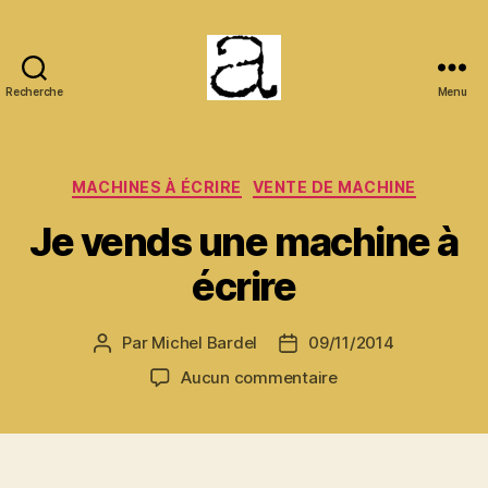
Recherche
Menu
ANCMECA
Catégories
MACHINES À ÉCRIRE
VENTE DE MACHINE
Je vends une machine à
écrire
Par
Michel Bardel
09/11/2014
Auteur
Date
de
de
sur
Aucun commentaire
l’article
l’article
Je
vends
une
machine