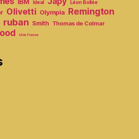
mes
Japy
IBM
Ideal
Léon Bollée
Remington
Olivetti
Olympia
er
ruban
Smith
Thomas de Colmar
ood
Unis France
s