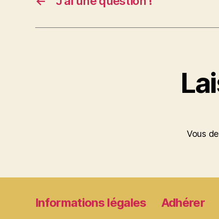
←
J’ai une question !
La
Vous d
Informations légales
Adhérer