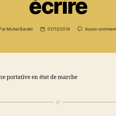
écrire
Par
Michel Bardel
07/12/2014
Aucun comment
teur
Date
de
rticle
l’article
e portative en état de marche