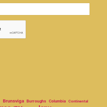
e
Brunsviga
Burroughs
Columbia
Continental