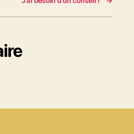
J’ai besoin d’un conseil !
→
ire