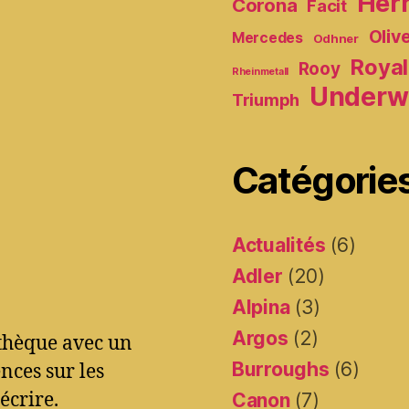
Her
Corona
Facit
Oliv
Mercedes
Odhner
Royal
Rooy
Rheinmetall
Underw
Triumph
Catégorie
Actualités
(6)
Adler
(20)
Alpina
(3)
Argos
(2)
othèque avec un
Burroughs
(6)
ces sur les
écrire.
Canon
(7)