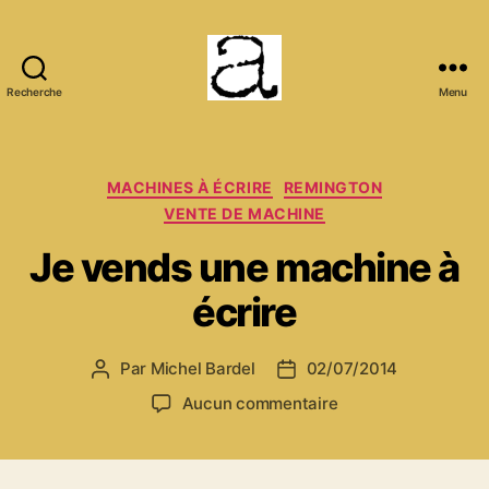
Recherche
Menu
ANCMECA
Catégories
MACHINES À ÉCRIRE
REMINGTON
VENTE DE MACHINE
Je vends une machine à
écrire
Par
Michel Bardel
02/07/2014
Auteur
Date
de
de
sur
Aucun commentaire
l’article
l’article
Je
vends
une