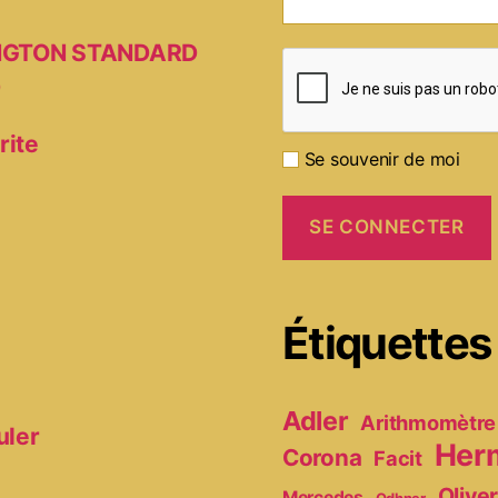
MINGTON STANDARD
D
rite
Se souvenir de moi
Étiquettes
Adler
Arithmomètre
uler
Her
Corona
Facit
Olive
Mercedes
Odhner