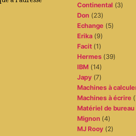
ue à l'adresse
Continental
(3)
Don
(23)
Echange
(5)
Erika
(9)
Facit
(1)
Hermes
(39)
IBM
(14)
Japy
(7)
Machines à calcule
Machines à écrire
(
Matériel de bureau
Mignon
(4)
MJ Rooy
(2)