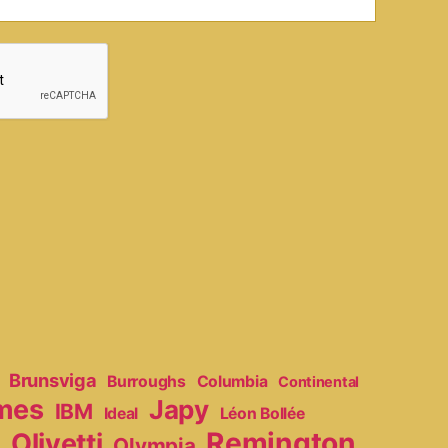
Brunsviga
Burroughs
Columbia
Continental
mes
Japy
IBM
Ideal
Léon Bollée
Remington
Olivetti
Olympia
r