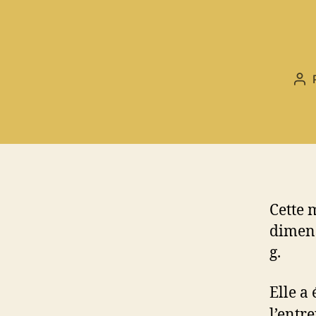
Au
de
l’ar
Cette 
dimens
g.
Elle a
l’entre