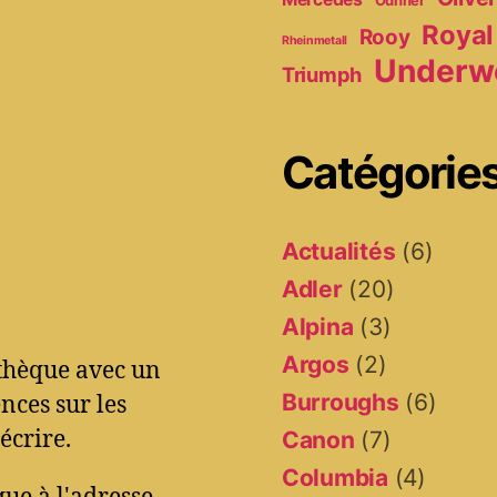
Royal
Rooy
Rheinmetall
Underw
Triumph
Catégorie
Actualités
(6)
Adler
(20)
Alpina
(3)
Argos
(2)
othèque avec un
Burroughs
(6)
ces sur les
écrire.
Canon
(7)
Columbia
(4)