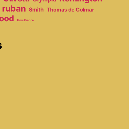
ruban
Smith
Thomas de Colmar
ood
Unis France
s