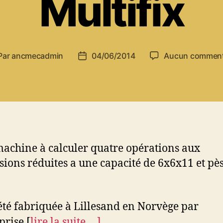
Multifix
Par
ancmecadmin
04/06/2014
Aucun comment
teur
Date
de
ticle
l’article
machine à calculer quatre opérations aux
ions réduites a une capacité de 6x6x11 et pè
 été fabriquée à Lillesand en Norvège par
prise [
lire la suite….]