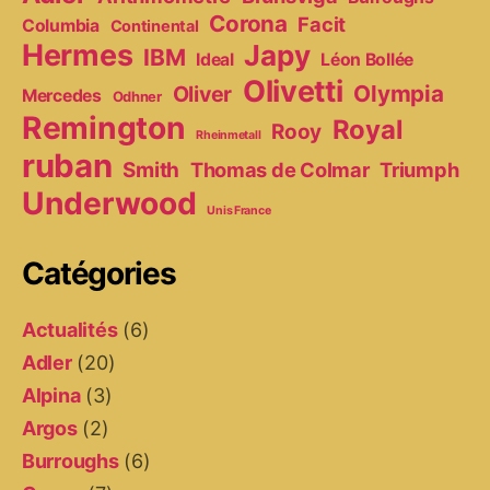
Corona
Facit
Columbia
Continental
Hermes
Japy
IBM
Ideal
Léon Bollée
Olivetti
Olympia
Oliver
Mercedes
Odhner
Remington
Royal
Rooy
Rheinmetall
ruban
Smith
Thomas de Colmar
Triumph
Underwood
Unis France
Catégories
Actualités
(6)
Adler
(20)
Alpina
(3)
Argos
(2)
Burroughs
(6)