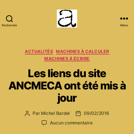
Recherche
Menu
ANCMECA
Catégories
ACTUALITÉS
MACHINES À CALCULER
MACHINES À ÉCRIRE
Les liens du site
ANCMECA ont été mis à
jour
Par
Michel Bardel
09/02/2016
Auteur
Date
de
de
sur
Aucun commentaire
l’article
l’article
Les