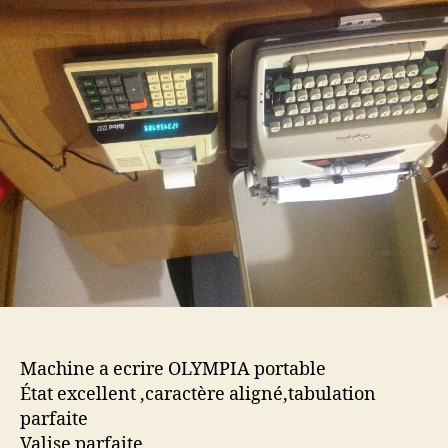
ecrire
et
machine
a
calculer
Machine a ecrire OLYMPIA portable
État excellent ,caractère aligné,tabulation
parfaite
Valise parfaite