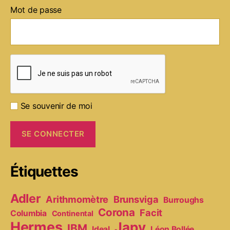
Mot de passe
Se souvenir de moi
Étiquettes
Adler
Arithmomètre
Brunsviga
Burroughs
Corona
Facit
Columbia
Continental
Hermes
Japy
IBM
Ideal
Léon Bollée