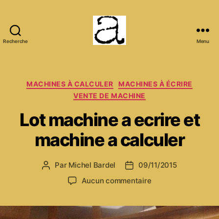
Recherche
Menu
ANCMECA
Catégories
MACHINES À CALCULER
MACHINES À ÉCRIRE
VENTE DE MACHINE
Lot machine a ecrire et
machine a calculer
Par
Michel Bardel
09/11/2015
Auteur
Date
de
de
sur
Aucun commentaire
l’article
l’article
Lot
machine
a