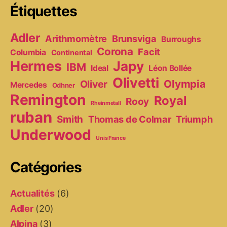
Étiquettes
Adler
Arithmomètre
Brunsviga
Burroughs
Corona
Facit
Columbia
Continental
Hermes
Japy
IBM
Ideal
Léon Bollée
Olivetti
Olympia
Oliver
Mercedes
Odhner
Remington
Royal
Rooy
Rheinmetall
ruban
Smith
Thomas de Colmar
Triumph
Underwood
Unis France
Catégories
Actualités
(6)
Adler
(20)
Alpina
(3)