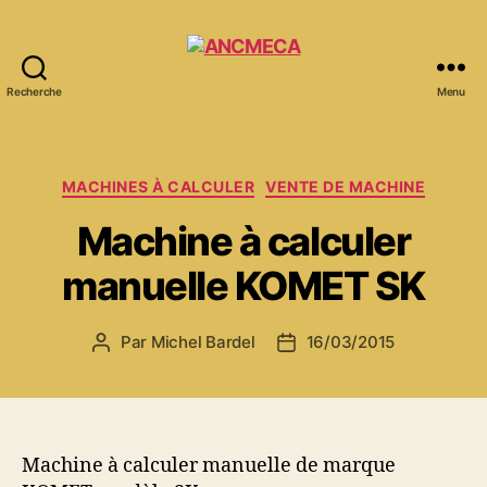
Recherche
Menu
ANCMECA
Catégories
MACHINES À CALCULER
VENTE DE MACHINE
Machine à calculer
manuelle KOMET SK
Par
Michel Bardel
16/03/2015
Auteur
Date
de
de
l’article
l’article
Machine à calculer manuelle de marque