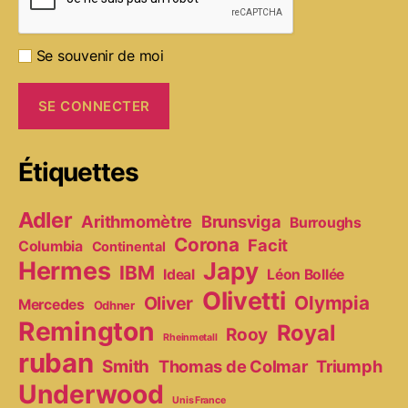
Se souvenir de moi
Étiquettes
Adler
Arithmomètre
Brunsviga
Burroughs
Corona
Facit
Columbia
Continental
Hermes
Japy
IBM
Ideal
Léon Bollée
Olivetti
Olympia
Oliver
Mercedes
Odhner
Remington
Royal
Rooy
Rheinmetall
ruban
Smith
Thomas de Colmar
Triumph
Underwood
Unis France