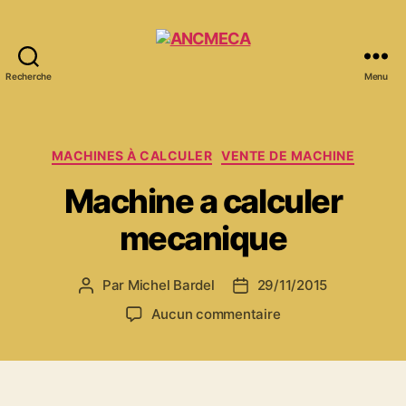
Recherche
Menu
ANCMECA
Catégories
MACHINES À CALCULER
VENTE DE MACHINE
Machine a calculer
mecanique
Par
Michel Bardel
29/11/2015
Auteur
Date
de
de
sur
Aucun commentaire
l’article
l’article
Machine
a
calculer
mecanique