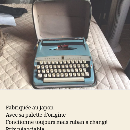
Brother
De
Luxe
Fabriquée au Japon
Avec sa palette d’origine
Fonctionne toujours mais ruban a changé
Prix négociable …