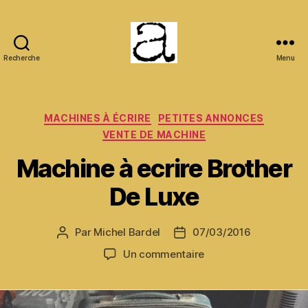
Recherche
Menu
ANCMECA
Catégories
MACHINES À ÉCRIRE
PETITES ANNONCES
VENTE DE MACHINE
Machine à ecrire Brother
De Luxe
Par
Michel Bardel
07/03/2016
Auteur
Date
de
de
sur
Un commentaire
l’article
l’article
Machine
à
ecrire