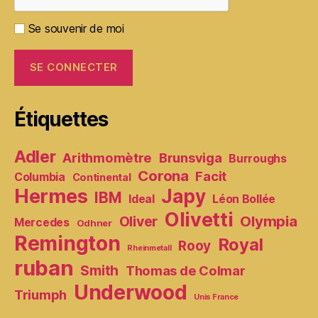
Se souvenir de moi
Étiquettes
Adler
Arithmomètre
Brunsviga
Burroughs
Corona
Facit
Columbia
Continental
Hermes
Japy
IBM
Ideal
Léon Bollée
Olivetti
Olympia
Oliver
Mercedes
Odhner
Remington
Royal
Rooy
Rheinmetall
ruban
Smith
Thomas de Colmar
Underwood
Triumph
Unis France