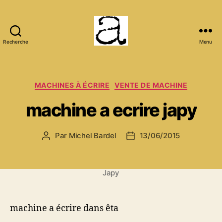
Recherche
Menu
ANCMECA
Catégories
MACHINES À ÉCRIRE
VENTE DE MACHINE
machine a ecrire japy
Par
Michel Bardel
13/06/2015
Auteur
Date
de
de
l’article
l’article
Japy
machine a écrire dans êta