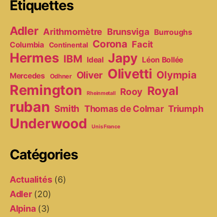
Étiquettes
Adler
Arithmomètre
Brunsviga
Burroughs
Corona
Facit
Columbia
Continental
Hermes
Japy
IBM
Ideal
Léon Bollée
Olivetti
Olympia
Oliver
Mercedes
Odhner
Remington
Royal
Rooy
Rheinmetall
ruban
Smith
Thomas de Colmar
Triumph
Underwood
Unis France
Catégories
Actualités
(6)
Adler
(20)
Alpina
(3)