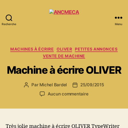
Recherche
Menu
ANCMECA
Catégories
MACHINES À ÉCRIRE
OLIVER
PETITES ANNONCES
VENTE DE MACHINE
Machine à écrire OLIVER
Par
Michel Bardel
25/09/2015
Auteur
Date
de
de
sur
Aucun commentaire
l’article
l’article
Machine
à
écrire
OLIVER
Très jolie machine à écrire OLIVER TypeWriter