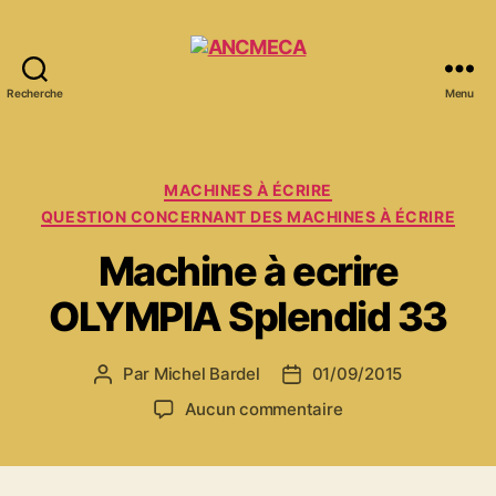
Recherche
Menu
ANCMECA
Catégories
MACHINES À ÉCRIRE
QUESTION CONCERNANT DES MACHINES À ÉCRIRE
Machine à ecrire
OLYMPIA Splendid 33
Par
Michel Bardel
01/09/2015
Auteur
Date
de
de
sur
Aucun commentaire
l’article
l’article
Machine
à
ecrire