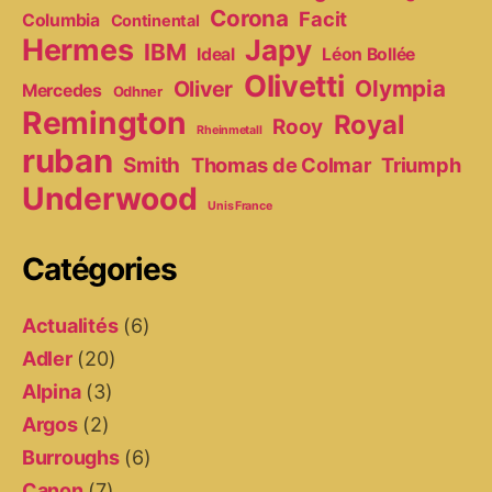
Corona
Facit
Columbia
Continental
Hermes
Japy
IBM
Ideal
Léon Bollée
Olivetti
Olympia
Oliver
Mercedes
Odhner
Remington
Royal
Rooy
Rheinmetall
ruban
Smith
Thomas de Colmar
Triumph
Underwood
Unis France
Catégories
Actualités
(6)
Adler
(20)
Alpina
(3)
Argos
(2)
Burroughs
(6)
Canon
(7)