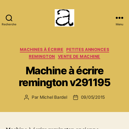
Recherche
Menu
ANCMECA
Catégories
MACHINES À ÉCRIRE
PETITES ANNONCES
REMINGTON
VENTE DE MACHINE
Machine à écrire
remington v291195
Par
Michel Bardel
09/05/2015
Auteur
Date
de
de
l’article
l’article