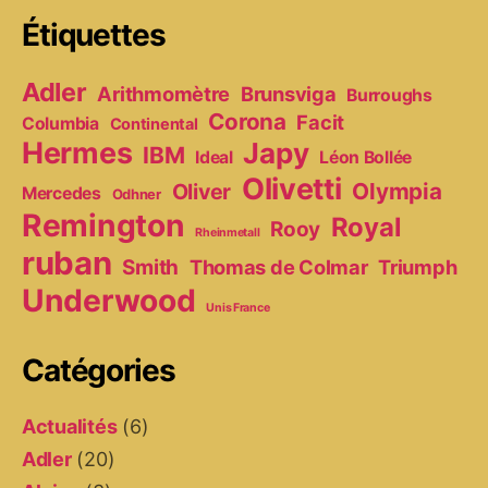
Étiquettes
Adler
Arithmomètre
Brunsviga
Burroughs
Corona
Facit
Columbia
Continental
Hermes
Japy
IBM
Ideal
Léon Bollée
Olivetti
Olympia
Oliver
Mercedes
Odhner
Remington
Royal
Rooy
Rheinmetall
ruban
Smith
Thomas de Colmar
Triumph
Underwood
Unis France
Catégories
Actualités
(6)
Adler
(20)