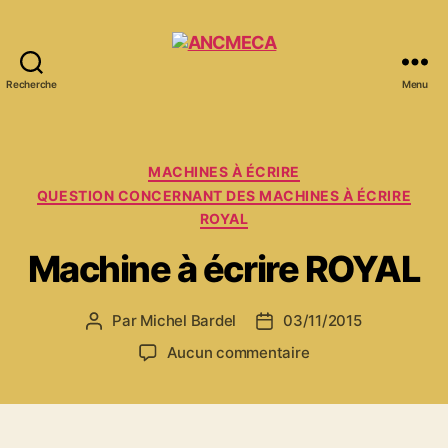
Recherche
Menu
ANCMECA
Catégories
MACHINES À ÉCRIRE
QUESTION CONCERNANT DES MACHINES À ÉCRIRE
ROYAL
Machine à écrire ROYAL
Par
Michel Bardel
03/11/2015
Auteur
Date
de
de
sur
Aucun commentaire
l’article
l’article
Machine
à
écrire
ROYAL