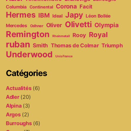
Corona
Facit
Columbia
Continental
Hermes
Japy
IBM
Ideal
Léon Bollée
Olivetti
Olympia
Oliver
Mercedes
Odhner
Remington
Royal
Rooy
Rheinmetall
ruban
Smith
Thomas de Colmar
Triumph
Underwood
Unis France
Catégories
Actualités
(6)
Adler
(20)
Alpina
(3)
Argos
(2)
Burroughs
(6)