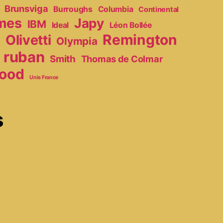
Brunsviga
Burroughs
Columbia
Continental
mes
Japy
IBM
Ideal
Léon Bollée
Remington
Olivetti
Olympia
r
ruban
Smith
Thomas de Colmar
ood
Unis France
s