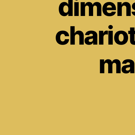
dimens
chario
ma