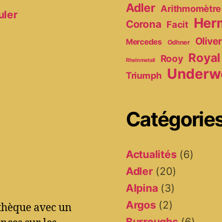
Adler
Arithmomètre
uler
Her
Corona
Facit
Olive
Mercedes
Odhner
Royal
Rooy
Rheinmetall
Underw
Triumph
Catégorie
Actualités
(6)
Adler
(20)
Alpina
(3)
Argos
(2)
othèque avec un
Burroughs
(6)