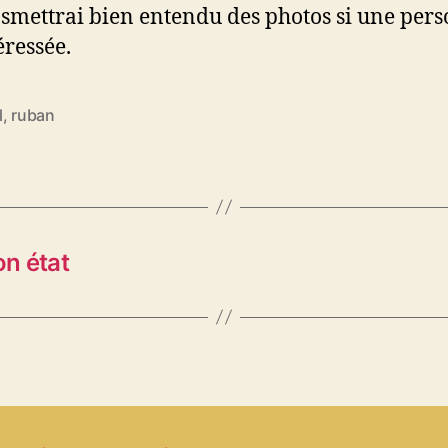
nsmettrai bien entendu des photos si une per
éressée.
l
,
ruban
es
on état