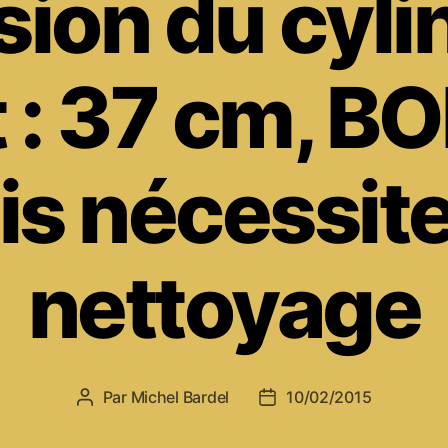
ion du cyli
t : 37 cm, B
is nécessite
nettoyage
Par
Michel Bardel
10/02/2015
Auteur
Date
de
de
l’article
l’article