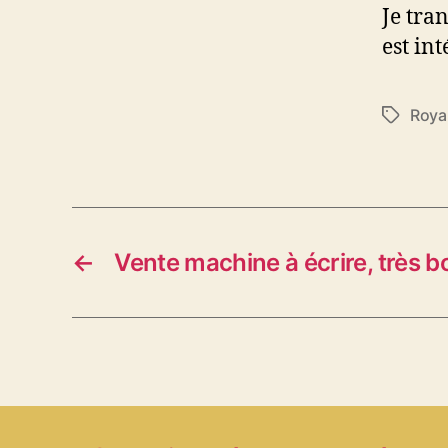
Je tra
est int
Roya
Étiquett
←
Vente machine à écrire, très b