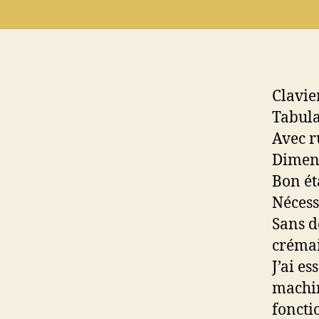
Clavi
Tabula
Avec r
Dimens
Bon ét
Nécess
Sans d
crémai
J’ai e
machin
foncti