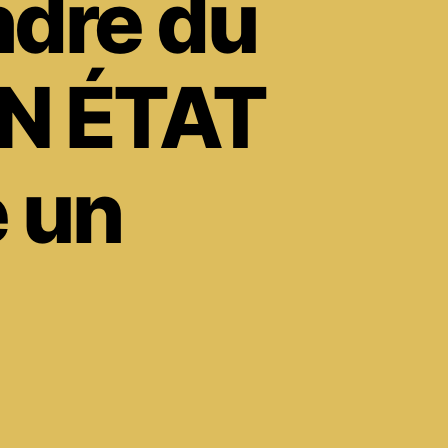
ndre du
ON ÉTAT
 un