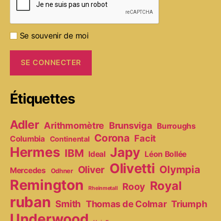
Se souvenir de moi
Étiquettes
Adler
Arithmomètre
Brunsviga
Burroughs
Corona
Facit
Columbia
Continental
Hermes
Japy
IBM
Ideal
Léon Bollée
Olivetti
Olympia
Oliver
Mercedes
Odhner
Remington
Royal
Rooy
Rheinmetall
ruban
Smith
Thomas de Colmar
Triumph
Underwood