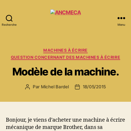
Recherche
Menu
ANCMECA
Catégories
MACHINES À ÉCRIRE
QUESTION CONCERNANT DES MACHINES À ÉCRIRE
Modèle de la machine.
Par
Michel Bardel
18/05/2015
Auteur
Date
de
de
l’article
l’article
Bonjour, je viens d’acheter une machine à écrire
mécanique de marque Brother, dans sa