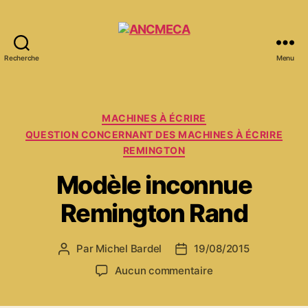
Recherche
Menu
ANCMECA
Catégories
MACHINES À ÉCRIRE
QUESTION CONCERNANT DES MACHINES À ÉCRIRE
REMINGTON
Modèle inconnue
Remington Rand
Par
Michel Bardel
19/08/2015
Auteur
Date
de
de
sur
Aucun commentaire
l’article
l’article
Modèle
inconnue