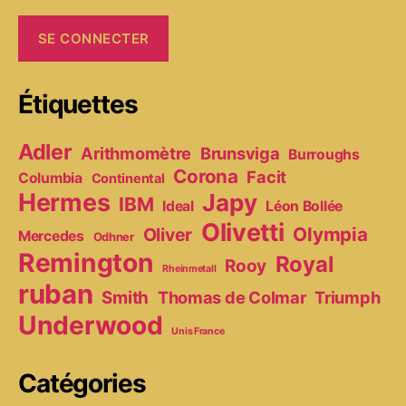
Étiquettes
Adler
Arithmomètre
Brunsviga
Burroughs
Corona
Facit
Columbia
Continental
Hermes
Japy
IBM
Ideal
Léon Bollée
Olivetti
Olympia
Oliver
Mercedes
Odhner
Remington
Royal
Rooy
Rheinmetall
ruban
Smith
Thomas de Colmar
Triumph
Underwood
Unis France
Catégories