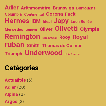
Adler
Arithmomètre
Brunsviga
Burroughs
Corona
Facit
Columbia
Continental
Hermes
Japy
IBM
Ideal
Léon Bollée
Olivetti
Olympia
Oliver
Mercedes
Odhner
Remington
Royal
Rooy
Rheinmetall
ruban
Smith
Thomas de Colmar
Underwood
Triumph
Unis France
Catégories
Actualités
(6)
Adler
(20)
Alpina
(3)
Argos
(2)