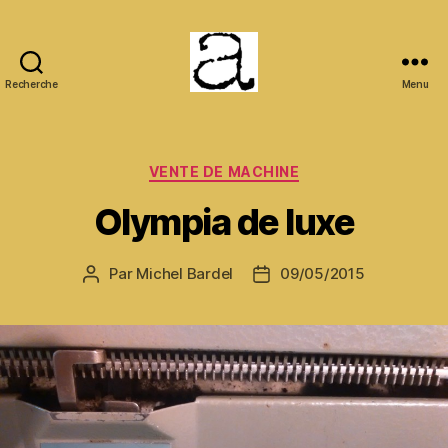
Recherche
Menu
ANCMECA
Catégories
VENTE DE MACHINE
Olympia de luxe
Par
Michel Bardel
09/05/2015
Auteur
Date
de
de
l’article
l’article