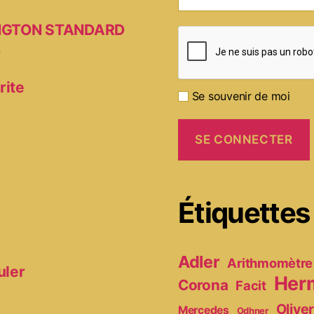
MINGTON STANDARD
D
rite
Se souvenir de moi
Étiquettes
Adler
Arithmomètre
uler
Her
Corona
Facit
Olive
Mercedes
Odhner