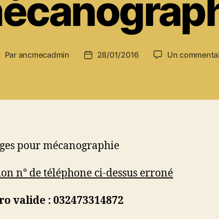
écanograp
Par
ancmecadmin
28/01/2016
Un commentai
uteur
Date
e
de
’article
l’article
ages pour mécanographie
ion n° de téléphone ci-dessus erroné
o valide : 032473314872