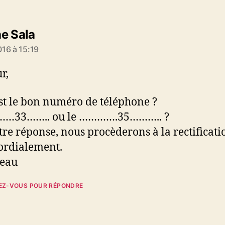
dit :
e Sala
16 à 15:19
r,
st le bon numéro de téléphone ?
……33…….. ou le ………….35……….. ?
tre réponse, nous procèderons à la rectificati
ordialement.
reau
EZ-VOUS POUR RÉPONDRE