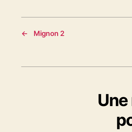
←
Mignon 2
Une 
p