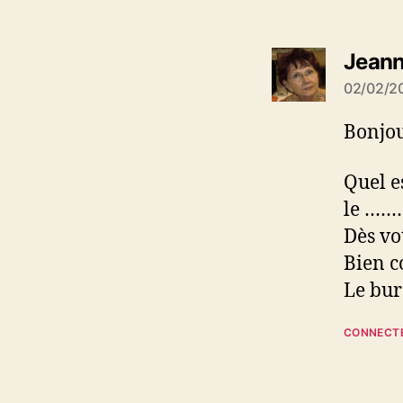
Jeann
02/02/20
Bonjou
Quel e
le ……
Dès vo
Bien c
Le bu
CONNECT