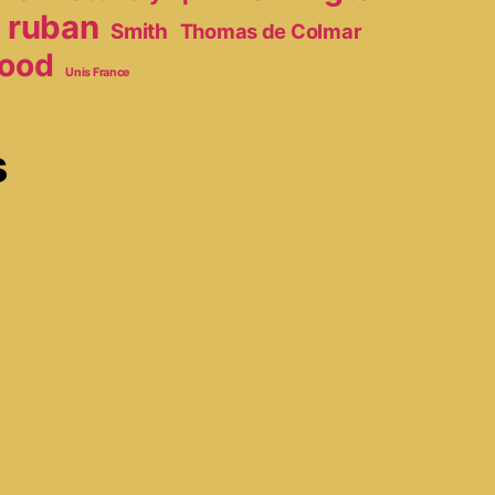
ruban
Smith
Thomas de Colmar
ood
Unis France
s