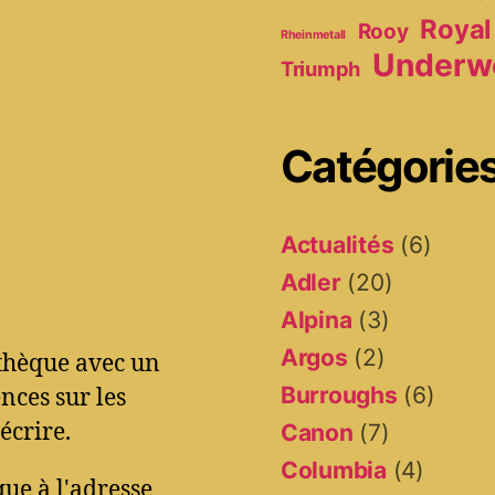
Royal
Rooy
Rheinmetall
Underw
Triumph
Catégorie
Actualités
(6)
Adler
(20)
Alpina
(3)
Argos
(2)
othèque avec un
Burroughs
(6)
ces sur les
écrire.
Canon
(7)
Columbia
(4)
ue à l'adresse