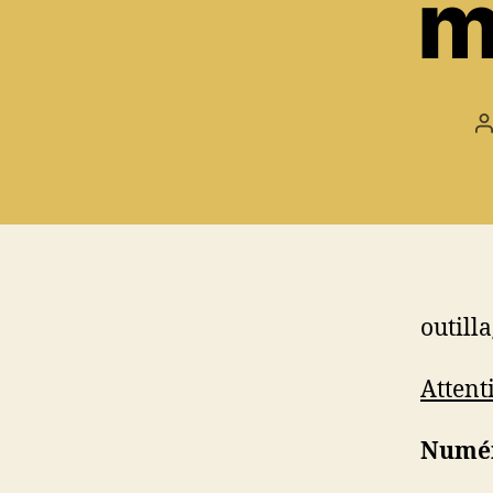
m
A
d
l
outill
Attent
Numér