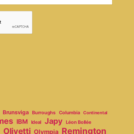
Brunsviga
Burroughs
Columbia
Continental
mes
Japy
IBM
Ideal
Léon Bollée
Remington
Olivetti
Olympia
r