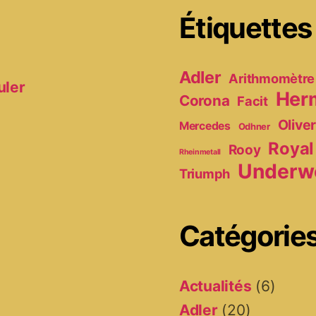
Étiquettes
Adler
Arithmomètre
uler
Her
Corona
Facit
Olive
Mercedes
Odhner
Royal
Rooy
Rheinmetall
Underw
Triumph
Catégorie
Actualités
(6)
Adler
(20)