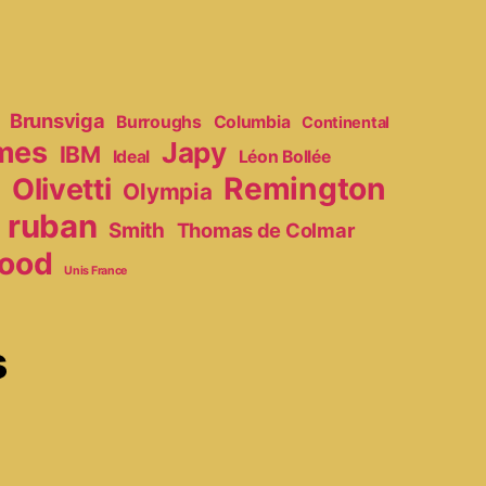
Brunsviga
Burroughs
Columbia
Continental
mes
Japy
IBM
Ideal
Léon Bollée
Remington
Olivetti
Olympia
r
ruban
Smith
Thomas de Colmar
ood
Unis France
s