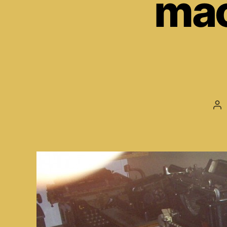
mac
Au
de
l’a