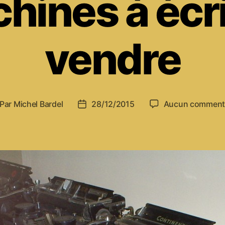
hines à écri
vendre
Par
Michel Bardel
28/12/2015
Aucun comment
teur
Date
de
rticle
l’article