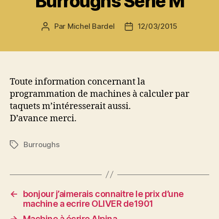
Burroughs Serie M
Par
Michel Bardel
12/03/2015
Auteur
Date
de
de
l’article
l’article
Toute information concernant la
programmation de machines à calculer par
taquets m’intéresserait aussi.
D’avance merci.
Burroughs
Étiquettes
←
bonjour j’aimerais connaitre le prix d’une
machine a ecrire OLIVER de1901
→
Machine à écrire Alpina