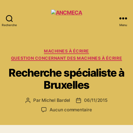
Recherche
Menu
ANCMECA
Catégories
MACHINES À ÉCRIRE
QUESTION CONCERNANT DES MACHINES À ÉCRIRE
Recherche spécialiste à
Bruxelles
Par
Michel Bardel
06/11/2015
Auteur
Date
de
de
sur
Aucun commentaire
l’article
l’article
Recherche
spécialiste
à