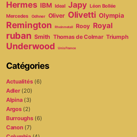
Hermes
Japy
IBM
Ideal
Léon Bollée
Olivetti
Olympia
Oliver
Mercedes
Odhner
Remington
Royal
Rooy
Rheinmetall
ruban
Smith
Thomas de Colmar
Triumph
Underwood
Unis France
Catégories
Actualités
(6)
Adler
(20)
Alpina
(3)
Argos
(2)
Burroughs
(6)
Canon
(7)
Columbia
(4)