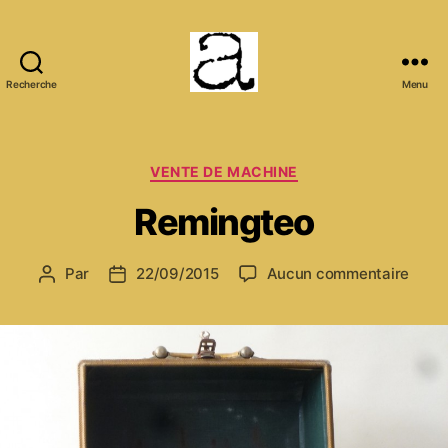
Recherche
Menu
ANCMECA
Catégories
VENTE DE MACHINE
Remingteo
sur
Par
22/09/2015
Aucun commentaire
Auteur
Date
Remi
de
de
l’article
l’article