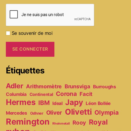
Se souvenir de moi
Étiquettes
Adler
Arithmomètre
Brunsviga
Burroughs
Corona
Facit
Columbia
Continental
Hermes
Japy
IBM
Ideal
Léon Bollée
Olivetti
Olympia
Oliver
Mercedes
Odhner
Remington
Royal
Rooy
Rheinmetall