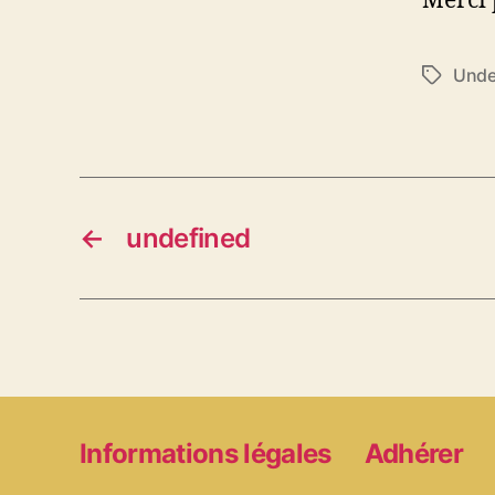
Merci 
Und
Étiquett
←
undefined
Informations légales
Adhérer