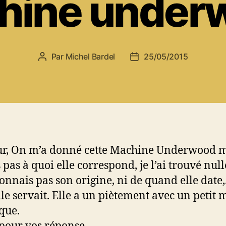
hine under
Par
Michel Bardel
25/05/2015
Auteur
Date
de
de
l’article
l’article
r, On m’a donné cette Machine Underwood m
 pas à quoi elle correspond, je l’ai trouvé null
connais pas son origine, ni de quand elle date,
lle servait. Elle a un piètement avec un petit 
ique.