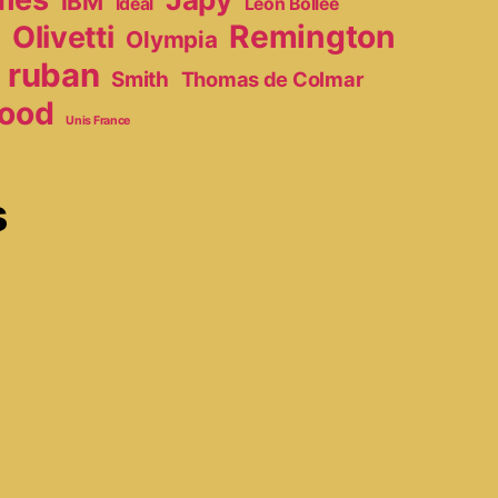
IBM
Ideal
Léon Bollée
Remington
Olivetti
Olympia
r
ruban
Smith
Thomas de Colmar
ood
Unis France
s