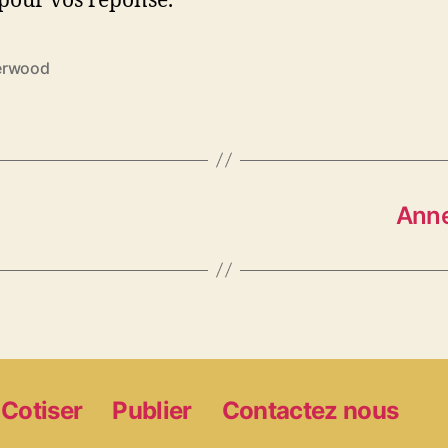
pour vos réponse.
erwood
es
Anne
Cotiser
Publier
Contactez nous