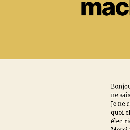
mac
Bonjou
ne sais
Je ne 
quoi e
électr