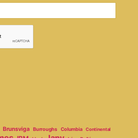
Brunsviga
Burroughs
Columbia
Continental
mes
Japy