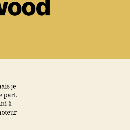
wood
ais je
e part.
.ni à
moteur