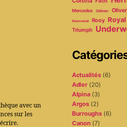
Corona
Facit
Olive
Mercedes
Odhner
Royal
Rooy
Rheinmetall
Underw
Triumph
Catégorie
Actualités
(6)
Adler
(20)
Alpina
(3)
Argos
(2)
othèque avec un
Burroughs
(6)
ces sur les
écrire.
Canon
(7)