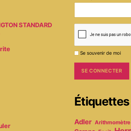
MINGTON STANDARD
D
rite
Se souvenir de moi
Étiquettes
Adler
Arithmomètre
uler
Her