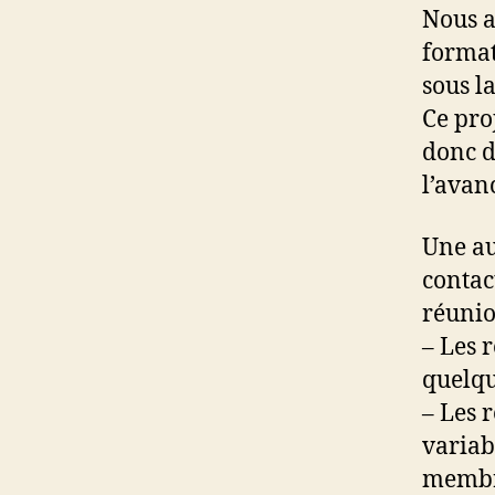
Nous a
format
sous l
Ce pro
donc d
l’avan
Une au
contac
réunio
– Les 
quelqu
– Les 
variab
membre