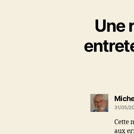
Une r
entret
Miche
31/05/20
Cette 
aux er