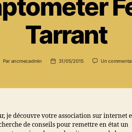
tometer Fe
Tarrant
Par
ancmecadmin
31/05/2015
Un commentai
uteur
Date
e
de
’article
l’article
r, je découvre votre association sur internet e
echerche de conseils pour remettre en état un