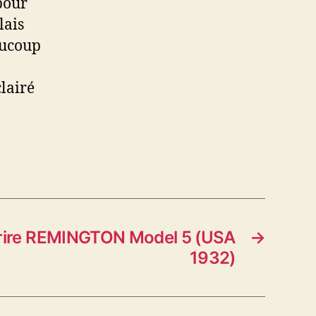
pour
lais
aucoup
clairé
rire REMINGTON Model 5 (USA
→
1932)