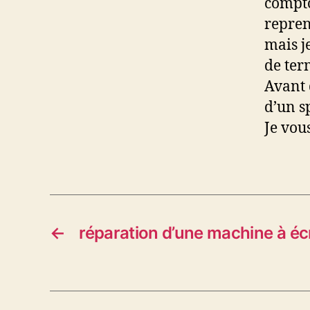
compto
repren
mais j
de ter
Avant d
d’un sp
Je vou
←
réparation d’une machine à éc