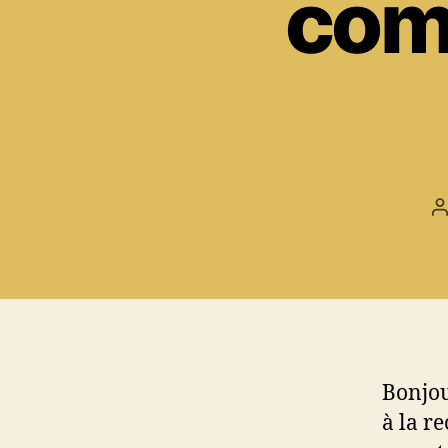
comp
A
d
l
Bonjou
à la r