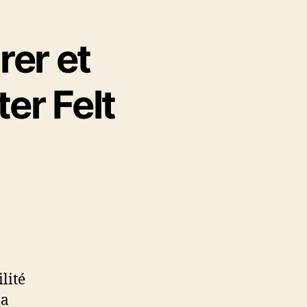
rer et
er Felt
lité
la