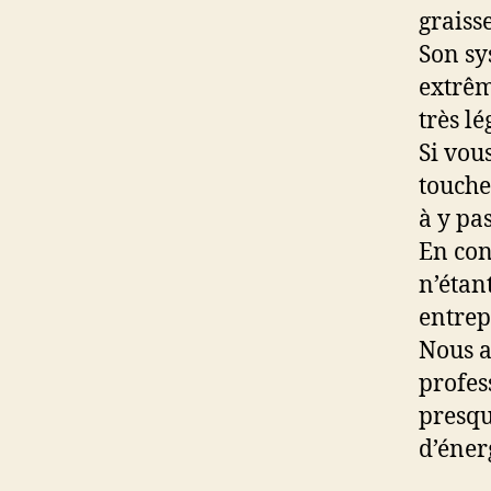
graisse
Son sy
extrêm
très lé
Si vou
touche
à y pa
En con
n’étan
entrep
Nous a
profes
presqu
d’éner