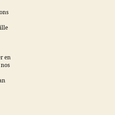
ions
ille
er en
 nos
 an