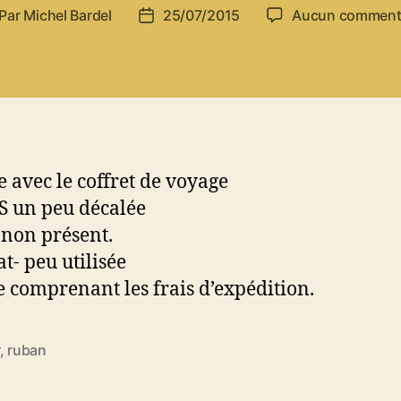
Par
Michel Bardel
25/07/2015
Aucun comment
teur
Date
de
rticle
l’article
 avec le coffret de voyage
 S un peu décalée
non présent.
t- peu utilisée
e comprenant les frais d’expédition.
,
ruban
es