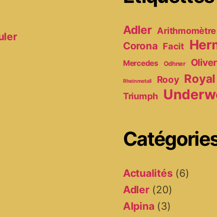
Adler
Arithmomètre
uler
Her
Corona
Facit
Olive
Mercedes
Odhner
Royal
Rooy
Rheinmetall
Underw
Triumph
Catégorie
Actualités
(6)
Adler
(20)
Alpina
(3)