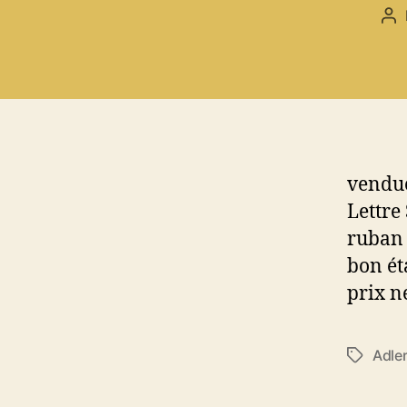
Au
de
l’a
vendue
Lettre
ruban 
bon éta
prix n
Adler
Étiquett