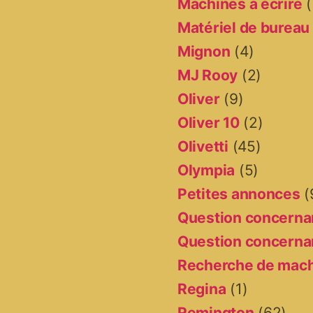
Machines à écrire
(
Matériel de bureau
Mignon
(4)
MJ Rooy
(2)
Oliver
(9)
Oliver 10
(2)
Olivetti
(45)
Olympia
(5)
Petites annonces
(
Question concernan
Question concernan
Recherche de mac
Regina
(1)
Remington
(62)