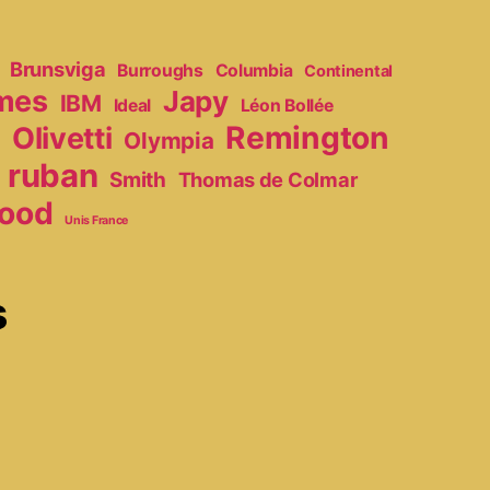
Brunsviga
Burroughs
Columbia
Continental
mes
Japy
IBM
Ideal
Léon Bollée
Remington
Olivetti
Olympia
r
ruban
Smith
Thomas de Colmar
ood
Unis France
s