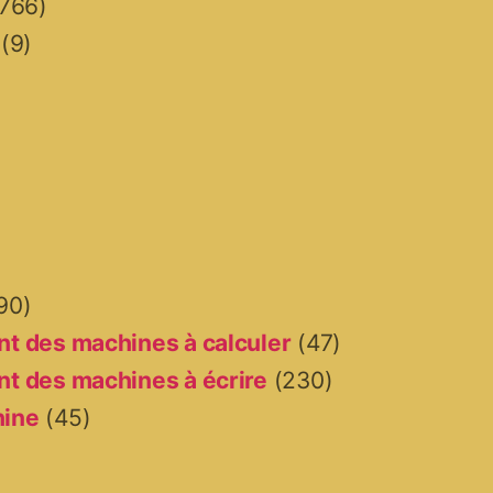
766)
(9)
90)
t des machines à calculer
(47)
t des machines à écrire
(230)
hine
(45)