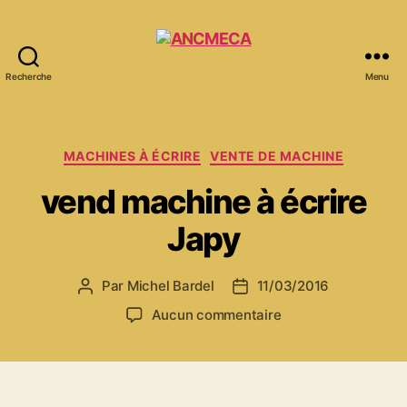
Recherche
Menu
ANCMECA
Catégories
MACHINES À ÉCRIRE
VENTE DE MACHINE
vend machine à écrire
Japy
Par
Michel Bardel
11/03/2016
Auteur
Date
de
de
sur
Aucun commentaire
l’article
l’article
vend
machine
à
écrire