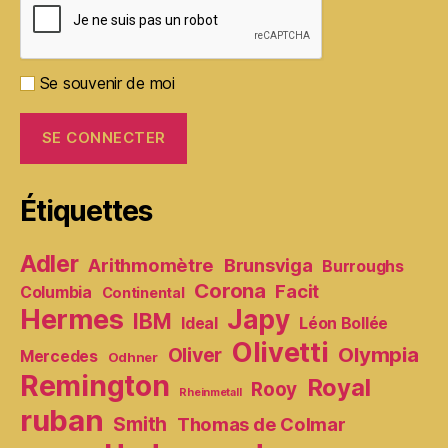
Se souvenir de moi
Étiquettes
Adler
Arithmomètre
Brunsviga
Burroughs
Corona
Facit
Columbia
Continental
Hermes
Japy
IBM
Ideal
Léon Bollée
Olivetti
Olympia
Oliver
Mercedes
Odhner
Remington
Royal
Rooy
Rheinmetall
ruban
Smith
Thomas de Colmar