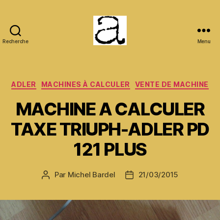
Recherche
Menu
ANCMECA
Catégories
ADLER
MACHINES À CALCULER
VENTE DE MACHINE
MACHINE A CALCULER
TAXE TRIUPH-ADLER PD
121 PLUS
Par
Michel Bardel
21/03/2015
Auteur
Date
de
de
l’article
l’article