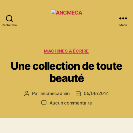
Recherche
Menu
ANCMECA
Catégories
MACHINES À ÉCRIRE
Une collection de toute
beauté
Par
ancmecadmin
05/06/2014
Auteur
Date
de
de
sur
Aucun commentaire
l’article
l’article
Une
collection
de
toute