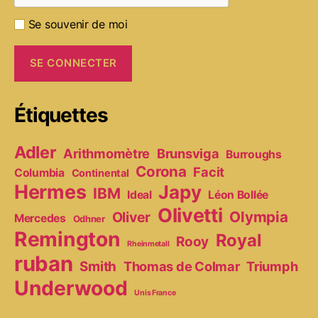
Se souvenir de moi
Étiquettes
Adler
Arithmomètre
Brunsviga
Burroughs
Corona
Facit
Columbia
Continental
Hermes
Japy
IBM
Ideal
Léon Bollée
Olivetti
Olympia
Oliver
Mercedes
Odhner
Remington
Royal
Rooy
Rheinmetall
ruban
Smith
Thomas de Colmar
Triumph
Underwood
Unis France