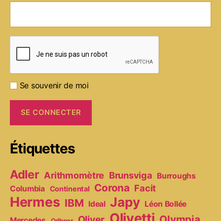
Se souvenir de moi
Étiquettes
Adler
Arithmomètre
Brunsviga
Burroughs
Corona
Facit
Columbia
Continental
Hermes
Japy
IBM
Ideal
Léon Bollée
Olivetti
Olympia
Oliver
Mercedes
Odhner