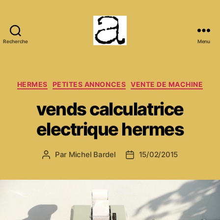
Recherche
Menu
ANCMECA
Catégories
HERMES
PETITES ANNONCES
VENTE DE MACHINE
vends calculatrice
electrique hermes
Par
Michel Bardel
15/02/2015
Auteur
Date
de
de
l’article
l’article