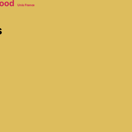
ood
Unis France
s