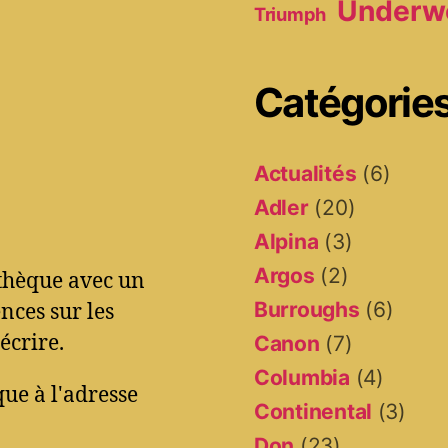
Underw
Triumph
Catégorie
Actualités
(6)
Adler
(20)
Alpina
(3)
Argos
(2)
othèque avec un
Burroughs
(6)
ces sur les
écrire.
Canon
(7)
Columbia
(4)
ue à l'adresse
Continental
(3)
Don
(23)