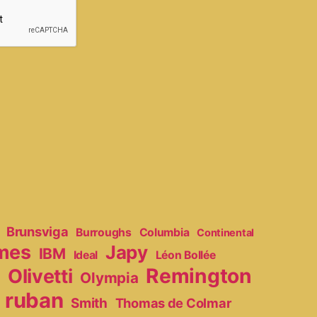
Brunsviga
Burroughs
Columbia
Continental
mes
Japy
IBM
Ideal
Léon Bollée
Remington
Olivetti
Olympia
r
ruban
Smith
Thomas de Colmar