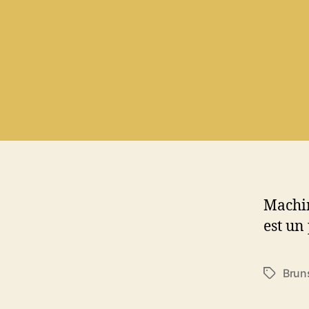
Machin
est un
Brun
Étiquett