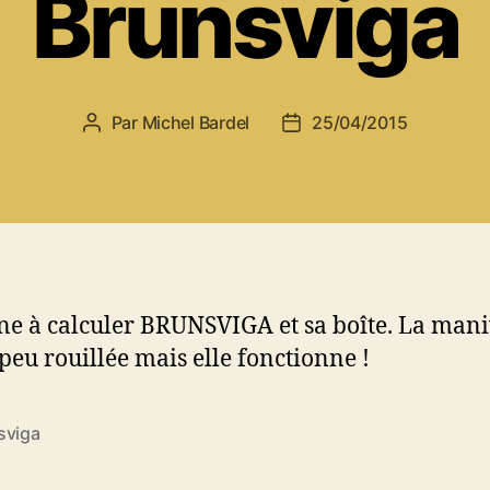
Brunsviga
Par
Michel Bardel
25/04/2015
Auteur
Date
de
de
l’article
l’article
e à calculer BRUNSVIGA et sa boîte. La mani
 peu rouillée mais elle fonctionne !
sviga
es