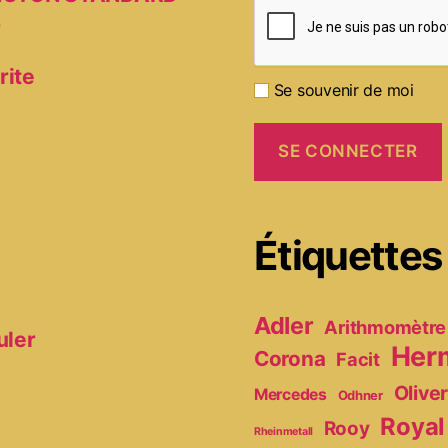
D
rite
Se souvenir de moi
Étiquettes
Adler
Arithmomètre
uler
Her
Corona
Facit
Olive
Mercedes
Odhner
Royal
Rooy
Rheinmetall