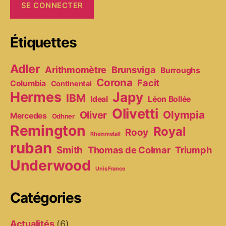
Étiquettes
Adler
Arithmomètre
Brunsviga
Burroughs
Corona
Facit
Columbia
Continental
Hermes
Japy
IBM
Ideal
Léon Bollée
Olivetti
Olympia
Oliver
Mercedes
Odhner
Remington
Royal
Rooy
Rheinmetall
ruban
Smith
Thomas de Colmar
Triumph
Underwood
Unis France
Catégories
Actualités
(6)