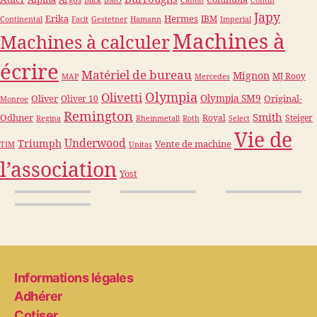
Argos
Blick
BMO
Canon
Contin
Japy
Erika
Hermes
IBM
Continental
Facit
Gestetner
Hamann
Imperial
Machines à
Machines à calculer
écrire
Matériel de bureau
Mignon
MJ Rooy
MAP
Mercedes
Olympia
Olivetti
Olympia SM9
Oliver
Original-
Oliver 10
Monroe
Remington
Smith
Odhner
Royal
Steiger
Regina
Rheinmetall
Roth
Select
Vie de
Underwood
Triumph
Vente de machine
TIM
Unitas
l’association
Yost
Informations légales
Adhérer
Cotiser