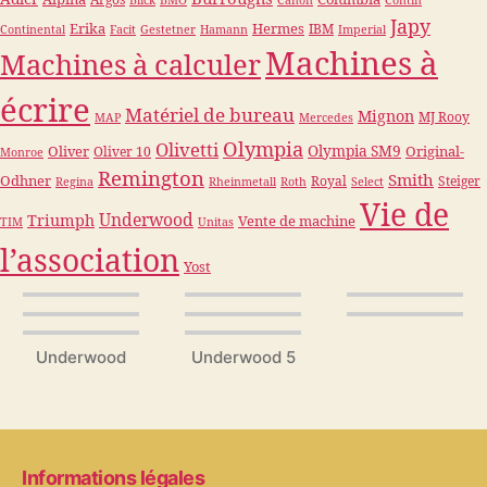
Argos
Blick
BMO
Canon
Contin
Japy
Erika
Hermes
IBM
Continental
Facit
Gestetner
Hamann
Imperial
Machines à
Machines à calculer
écrire
Matériel de bureau
Mignon
MJ Rooy
MAP
Mercedes
Olympia
Olivetti
Olympia SM9
Oliver
Original-
Oliver 10
Monroe
Remington
Smith
Odhner
Royal
Steiger
Regina
Rheinmetall
Roth
Select
Vie de
Underwood
Triumph
Vente de machine
TIM
Unitas
l’association
Yost
Underwood
Underwood 5
Informations légales