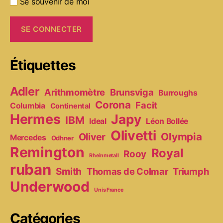
Se souvenir de moi
Étiquettes
Adler
Arithmomètre
Brunsviga
Burroughs
Corona
Facit
Columbia
Continental
Hermes
Japy
IBM
Ideal
Léon Bollée
Olivetti
Olympia
Oliver
Mercedes
Odhner
Remington
Royal
Rooy
Rheinmetall
ruban
Smith
Thomas de Colmar
Triumph
Underwood
Unis France
Catégories