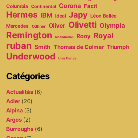
Corona
Facit
Columbia
Continental
Hermes
Japy
IBM
Ideal
Léon Bollée
Olivetti
Olympia
Oliver
Mercedes
Odhner
Remington
Royal
Rooy
Rheinmetall
ruban
Smith
Thomas de Colmar
Triumph
Underwood
Unis France
Catégories
Actualités
(6)
Adler
(20)
Alpina
(3)
Argos
(2)
Burroughs
(6)