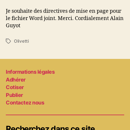
Divisumma
14
Je souhaite des directives de mise en page pour
le fichier Word joint. Merci. Cordialement Alain
Guyot
Olivetti
Étiquettes
Informations légales
Adhérer
Cotiser
Publier
Contactez nous
Recherchez dans ce site