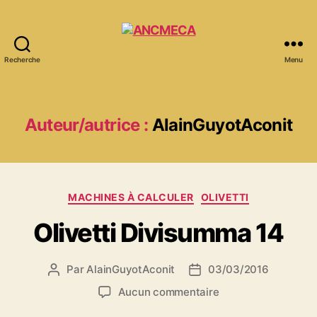
Recherche
Menu
ANCMECA
Auteur/autrice :
AlainGuyotAconit
Catégories
MACHINES À CALCULER
OLIVETTI
Olivetti Divisumma 14
Par
AlainGuyotAconit
03/03/2016
Auteur
Date
de
de
sur
Aucun commentaire
l’article
l’article
Olivetti