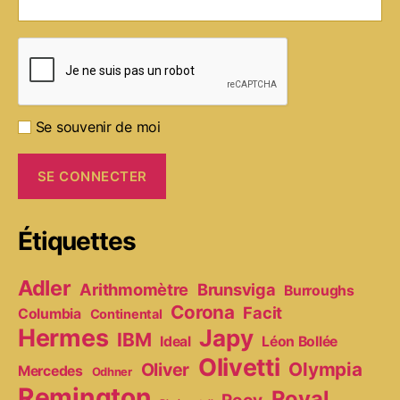
Se souvenir de moi
Étiquettes
Adler
Arithmomètre
Brunsviga
Burroughs
Corona
Facit
Columbia
Continental
Hermes
Japy
IBM
Ideal
Léon Bollée
Olivetti
Olympia
Oliver
Mercedes
Odhner
Remington
Royal