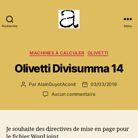
Recherche
Menu
ANCMECA
Catégories
MACHINES À CALCULER
OLIVETTI
Olivetti Divisumma 14
Par
AlainGuyotAconit
03/03/2016
Auteur
Date
de
de
sur
Aucun commentaire
l’article
l’article
Olivetti
Divisumma
14
Je souhaite des directives de mise en page pour
le fichier Word joint.