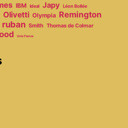
mes
Japy
IBM
Ideal
Léon Bollée
Remington
Olivetti
Olympia
r
ruban
Smith
Thomas de Colmar
ood
Unis France
s