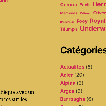
uler
Her
Corona
Facit
Olive
Mercedes
Odhner
Royal
Rooy
Rheinmetall
Underw
Triumph
Catégorie
Actualités
(6)
Adler
(20)
Alpina
(3)
Argos
(2)
othèque avec un
Burroughs
(6)
ces sur les