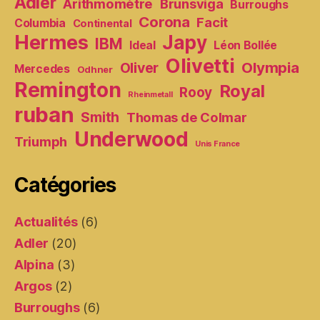
Adler
Arithmomètre
Brunsviga
Burroughs
Corona
Facit
Columbia
Continental
Hermes
Japy
IBM
Ideal
Léon Bollée
Olivetti
Olympia
Oliver
Mercedes
Odhner
Remington
Royal
Rooy
Rheinmetall
ruban
Smith
Thomas de Colmar
Underwood
Triumph
Unis France
Catégories
Actualités
(6)
Adler
(20)
Alpina
(3)
Argos
(2)
Burroughs
(6)