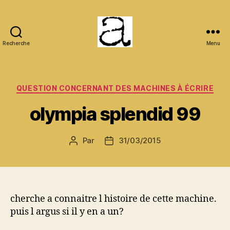
Recherche
Menu
ANCMECA
Catégories
QUESTION CONCERNANT DES MACHINES À ÉCRIRE
olympia splendid 99
Par
31/03/2015
Auteur
Date
de
de
l’article
l’article
cherche a connaitre l histoire de cette machine.
puis l argus si il y en a un?