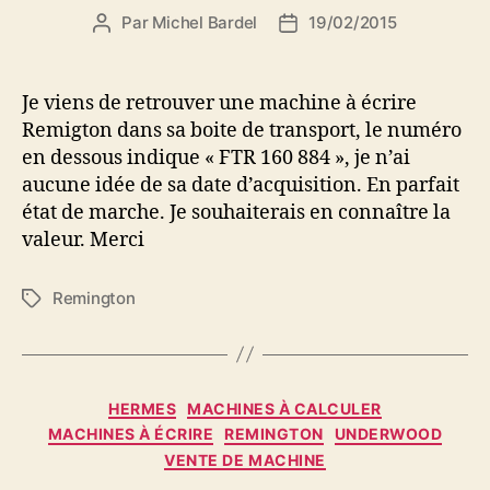
Par
Michel Bardel
19/02/2015
Auteur
Date
de
de
l’article
l’article
Je viens de retrouver une machine à écrire
Remigton dans sa boite de transport, le numéro
en dessous indique « FTR 160 884 », je n’ai
aucune idée de sa date d’acquisition. En parfait
état de marche. Je souhaiterais en connaître la
valeur. Merci
Remington
Étiquettes
Catégories
HERMES
MACHINES À CALCULER
MACHINES À ÉCRIRE
REMINGTON
UNDERWOOD
VENTE DE MACHINE