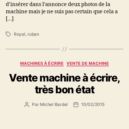
d’insérer dans l’annonce deux photos de la
machine mais je ne suis pas certain que cela a
[…]
Royal
,
ruban
Étiquettes
Catégories
MACHINES À ÉCRIRE
VENTE DE MACHINE
Vente machine à écrire,
très bon état
Par
Michel Bardel
10/02/2015
Auteur
Date
de
de
l’article
l’article