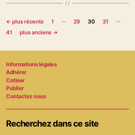
Pagination
…
…
←
plus récents
1
29
30
31
des
41
plus anciens
→
publications
Informations légales
Adhérer
Cotiser
Publier
Contactez nous
Recherchez dans ce site