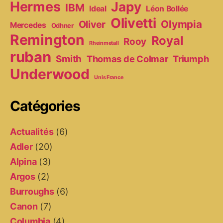
Hermes
Japy
IBM
Ideal
Léon Bollée
Olivetti
Olympia
Oliver
Mercedes
Odhner
Remington
Royal
Rooy
Rheinmetall
ruban
Smith
Thomas de Colmar
Triumph
Underwood
Unis France
Catégories
Actualités
(6)
Adler
(20)
Alpina
(3)
Argos
(2)
Burroughs
(6)
Canon
(7)
Columbia
(4)