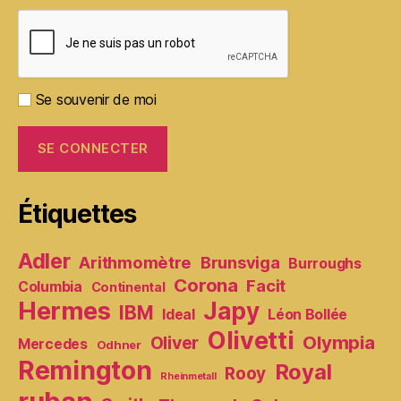
Se souvenir de moi
Étiquettes
Adler
Arithmomètre
Brunsviga
Burroughs
Corona
Facit
Columbia
Continental
Hermes
Japy
IBM
Ideal
Léon Bollée
Olivetti
Olympia
Oliver
Mercedes
Odhner
Remington
Royal
Rooy
Rheinmetall