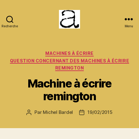
Recherche
Menu
ANCMECA
Catégories
MACHINES À ÉCRIRE
QUESTION CONCERNANT DES MACHINES À ÉCRIRE
REMINGTON
Machine à écrire
remington
Par
Michel Bardel
19/02/2015
Auteur
Date
de
de
l’article
l’article