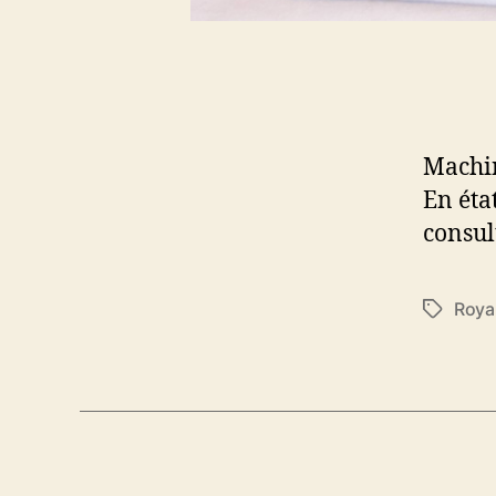
Machin
En éta
consul
Roya
Étiquett