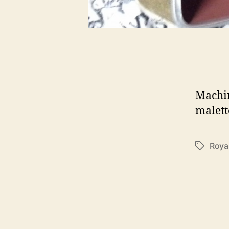
Machin
malett
Roya
Étiquett