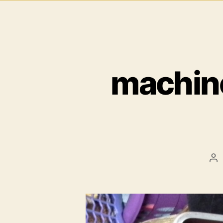
machine
Au
de
l’a