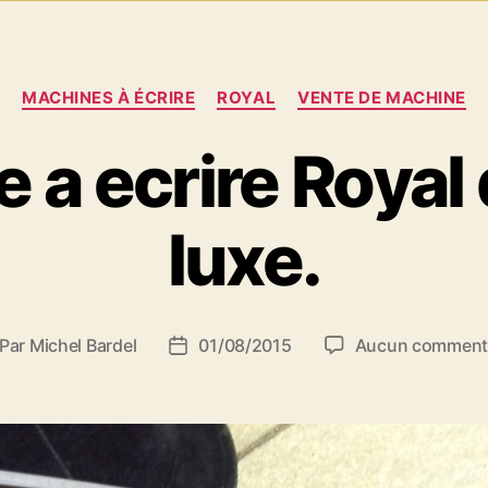
Catégories
MACHINES À ÉCRIRE
ROYAL
VENTE DE MACHINE
 a ecrire Royal 
luxe.
Par
Michel Bardel
01/08/2015
Aucun comment
teur
Date
de
rticle
l’article