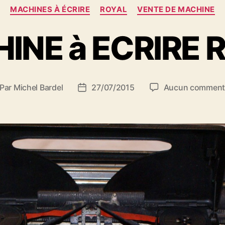
Catégories
MACHINES À ÉCRIRE
ROYAL
VENTE DE MACHINE
INE à ECRIRE 
Par
Michel Bardel
27/07/2015
Aucun comment
teur
Date
de
rticle
l’article