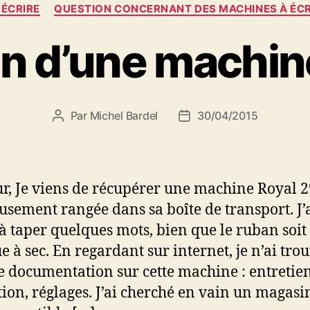
Catégories
 ÉCRIRE
QUESTION CONCERNANT DES MACHINES À ÉCR
on d’une machin
Par
Michel Bardel
30/04/2015
Auteur
Date
de
de
l’article
l’article
r, Je viens de récupérer une machine Royal 2
usement rangée dans sa boîte de transport. J’
 à taper quelques mots, bien que le ruban soit
e à sec. En regardant sur internet, je n’ai tro
 documentation sur cette machine : entretien
ation, réglages. J’ai cherché en vain un magasi