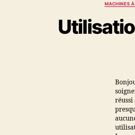
MACHINES À
Utilisati
Bonjou
soigne
réussi
presqu
aucune
utilis