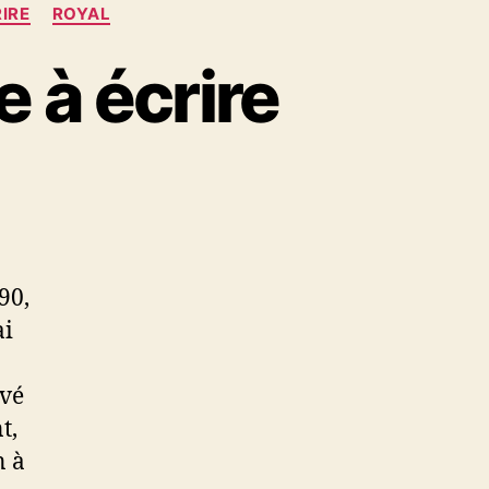
IRE
ROYAL
e à écrire
90,
ai
uvé
t,
n à