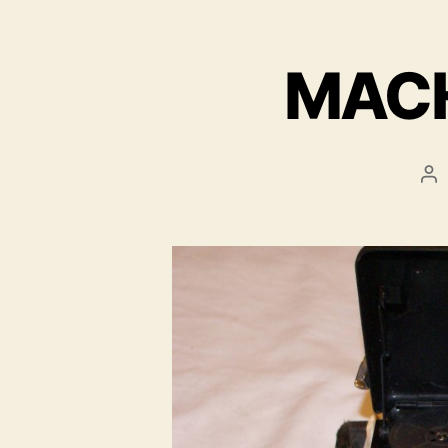
MACH
Au
de
l’a