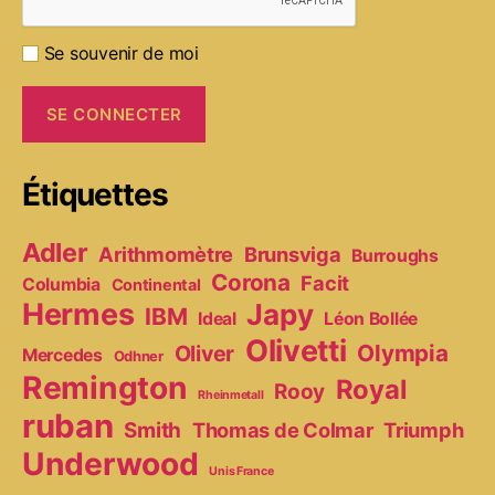
Se souvenir de moi
Étiquettes
Adler
Arithmomètre
Brunsviga
Burroughs
Corona
Facit
Columbia
Continental
Hermes
Japy
IBM
Ideal
Léon Bollée
Olivetti
Olympia
Oliver
Mercedes
Odhner
Remington
Royal
Rooy
Rheinmetall
ruban
Smith
Thomas de Colmar
Triumph
Underwood
Unis France