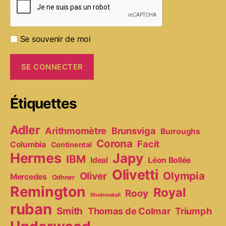
Se souvenir de moi
Étiquettes
Adler
Arithmomètre
Brunsviga
Burroughs
Corona
Facit
Columbia
Continental
Hermes
Japy
IBM
Ideal
Léon Bollée
Olivetti
Olympia
Oliver
Mercedes
Odhner
Remington
Royal
Rooy
Rheinmetall
ruban
Smith
Thomas de Colmar
Triumph