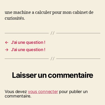
une
machine
à
une machine a calculer pour mon cabinet de
calculer
curiosités.
pour
cabinet
de
curiosités
←
J’ai une question !
→
J’ai une question !
Laisser un commentaire
Vous devez
vous connecter
pour publier un
commentaire.