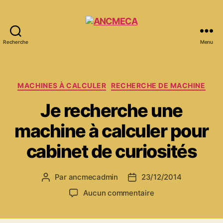
Recherche
Menu
ANCMECA
Catégories
MACHINES À CALCULER
RECHERCHE DE MACHINE
Je recherche une
machine à calculer pour
cabinet de curiosités
Par
ancmecadmin
23/12/2014
Auteur
Date
de
de
sur
Aucun commentaire
l’article
l’article
Je
recherche