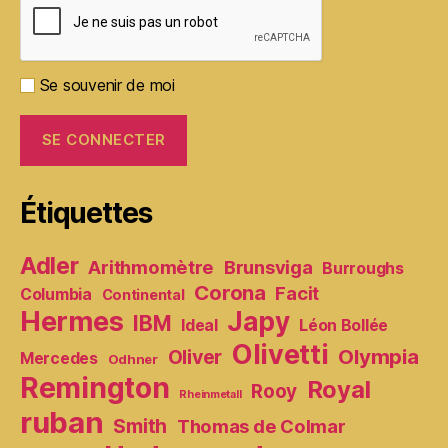
Se souvenir de moi
Étiquettes
Adler
Arithmomètre
Brunsviga
Burroughs
Corona
Facit
Columbia
Continental
Hermes
Japy
IBM
Ideal
Léon Bollée
Olivetti
Olympia
Oliver
Mercedes
Odhner
Remington
Royal
Rooy
Rheinmetall
ruban
Smith
Thomas de Colmar