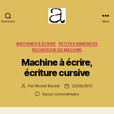
Recherche
Menu
ANCMECA
Catégories
MACHINES À ÉCRIRE
PETITES ANNONCES
RECHERCHE DE MACHINE
Machine à écrire,
écriture cursive
Par
Michel Bardel
22/08/2015
Auteur
Date
de
de
sur
Aucun commentaire
l’article
l’article
Machine
à
écrire,