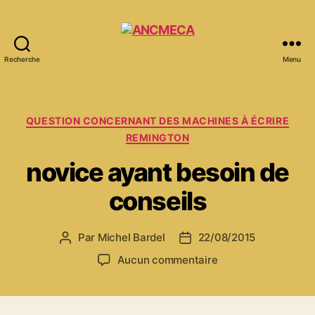
Recherche
Menu
ANCMECA
Catégories
QUESTION CONCERNANT DES MACHINES À ÉCRIRE
REMINGTON
novice ayant besoin de
conseils
Par
Michel Bardel
22/08/2015
Auteur
Date
de
de
sur
Aucun commentaire
l’article
l’article
novice
ayant
besoin