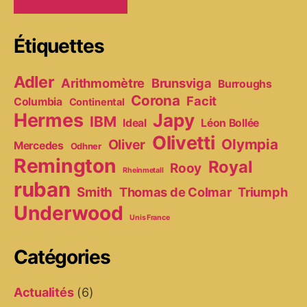
Étiquettes
Adler
Arithmomètre
Brunsviga
Burroughs
Corona
Facit
Columbia
Continental
Hermes
Japy
IBM
Ideal
Léon Bollée
Olivetti
Olympia
Oliver
Mercedes
Odhner
Remington
Royal
Rooy
Rheinmetall
ruban
Smith
Thomas de Colmar
Triumph
Underwood
Unis France
Catégories
Actualités
(6)