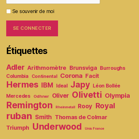
Se souvenir de moi
Étiquettes
Adler
Arithmomètre
Brunsviga
Burroughs
Corona
Facit
Columbia
Continental
Hermes
Japy
IBM
Ideal
Léon Bollée
Olivetti
Olympia
Oliver
Mercedes
Odhner
Remington
Royal
Rooy
Rheinmetall
ruban
Smith
Thomas de Colmar
Underwood
Triumph
Unis France