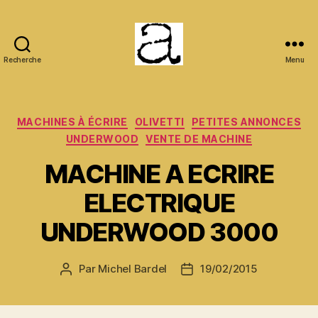
Recherche
Menu
ANCMECA
Catégories
MACHINES À ÉCRIRE
OLIVETTI
PETITES ANNONCES
UNDERWOOD
VENTE DE MACHINE
MACHINE A ECRIRE
ELECTRIQUE
UNDERWOOD 3000
Par
Michel Bardel
19/02/2015
Auteur
Date
de
de
l’article
l’article