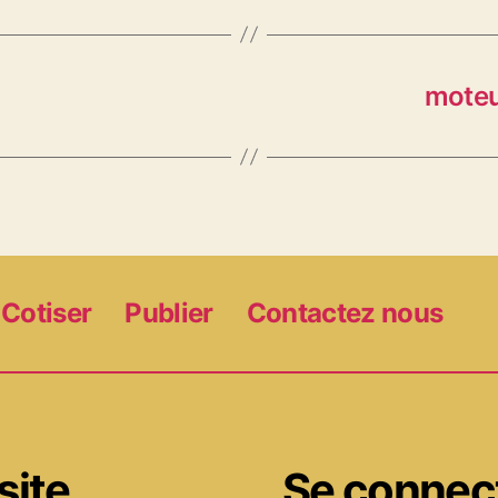
moteu
Cotiser
Publier
Contactez nous
site
Se connec