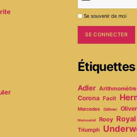
rite
Se souvenir de moi
Étiquettes
Adler
Arithmomètre
uler
Her
Corona
Facit
Olive
Mercedes
Odhner
Royal
Rooy
Rheinmetall
Underw
Triumph