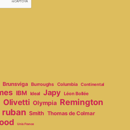
Brunsviga
Burroughs
Columbia
Continental
mes
Japy
IBM
Ideal
Léon Bollée
Remington
Olivetti
Olympia
r
ruban
Smith
Thomas de Colmar
ood
Unis France