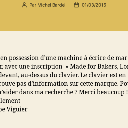
Par
Michel Bardel
01/03/2015
Auteur
Date
de
de
l’article
l’article
s en possession d’une machine à écrire de ma
, avec une inscription » Made for Bakers, L
devant, au-dessus du clavier. Le clavier est en 
trouve pas d’information sur cette marque. P
’aider dans ma recherche ? Merci beaucoup !
alement
pe Viguier