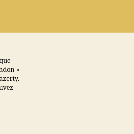
rque
ondon »
azerty.
ouvez-