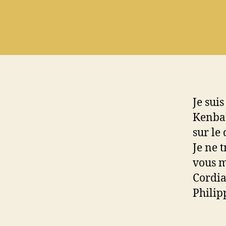
Je sui
Kenbar
sur le 
Je ne 
vous m
Cordi
Philip