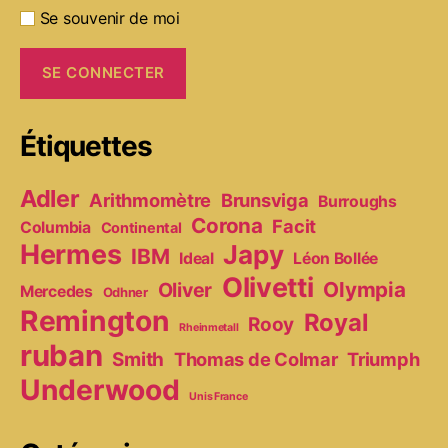
Se souvenir de moi
Étiquettes
Adler
Arithmomètre
Brunsviga
Burroughs
Corona
Facit
Columbia
Continental
Hermes
Japy
IBM
Ideal
Léon Bollée
Olivetti
Olympia
Oliver
Mercedes
Odhner
Remington
Royal
Rooy
Rheinmetall
ruban
Smith
Thomas de Colmar
Triumph
Underwood
Unis France