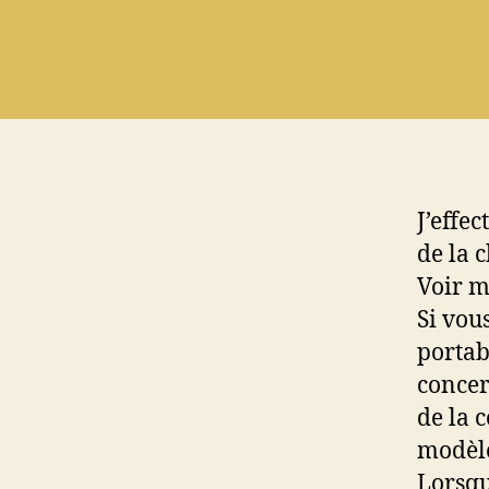
J’effe
de la 
Voir 
Si vou
portab
concer
de la 
modèle
Lorsqu