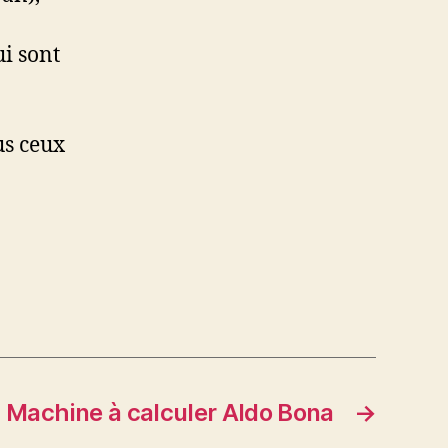
ui sont
us ceux
Machine à calculer Aldo Bona
→