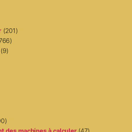
r
(201)
766)
(9)
90)
t des machines à calculer
(47)