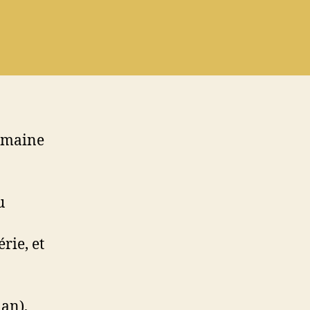
domaine
u
rie, et
an),