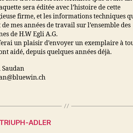
aquette sera éditée avec l’histoire de cette
gieuse firme, et les informations techniques q
it de mes années de travail sur l’ensemble des
es de H.W Egli A.G.
ferai un plaisir d’envoyer un exemplaire à to
ont aidé, depuis quelques années déjà.
d Saudan
dan@bluewin.ch
 TRIUPH-ADLER