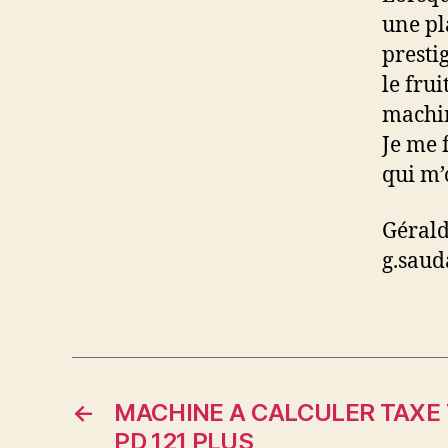
une pl
presti
le fru
machin
Je me 
qui m’
Géral
g.sau
←
MACHINE A CALCULER TAXE
PD 121 PLUS