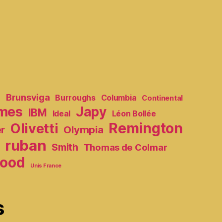
e
Brunsviga
Burroughs
Columbia
Continental
mes
Japy
IBM
Ideal
Léon Bollée
Remington
Olivetti
Olympia
er
ruban
Smith
Thomas de Colmar
ood
Unis France
s