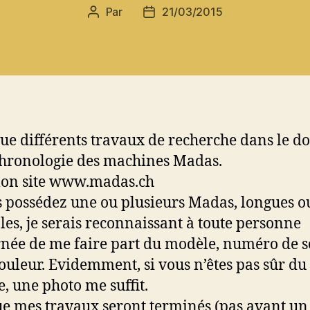
Par
21/03/2015
Auteur
Date
de
de
l’article
l’article
ctue différents travaux de recherche dans le 
chronologie des machines Madas.
mon site www.madas.ch
s possédez une ou plusieurs Madas, longues o
les, je serais reconnaissant à toute personne
née de me faire part du modèle, numéro de sé
couleur. Evidemment, si vous n’êtes pas sûr du
, une photo me suffit.
e mes travaux seront terminés (pas avant un 