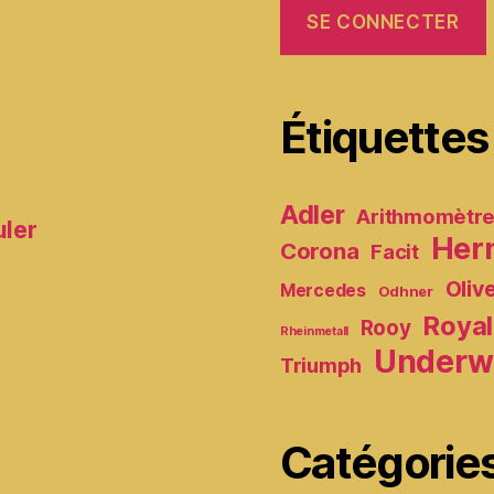
Étiquettes
Adler
Arithmomètr
uler
Her
Corona
Facit
Oliv
Mercedes
Odhner
Royal
Rooy
Rheinmetall
Underw
Triumph
Catégorie