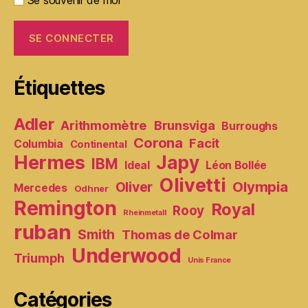
Se souvenir de moi
Étiquettes
Adler
Arithmomètre
Brunsviga
Burroughs
Corona
Facit
Columbia
Continental
Hermes
Japy
IBM
Ideal
Léon Bollée
Olivetti
Olympia
Oliver
Mercedes
Odhner
Remington
Royal
Rooy
Rheinmetall
ruban
Smith
Thomas de Colmar
Underwood
Triumph
Unis France
Catégories