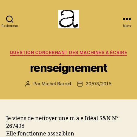
Recherche
Menu
ANCMECA
Catégories
QUESTION CONCERNANT DES MACHINES À ÉCRIRE
renseignement
Par
Michel Bardel
20/03/2015
Auteur
Date
de
de
l’article
l’article
Je viens de nettoyer une m a e Idéal S&N N°
267498
Elle fonctionne assez bien